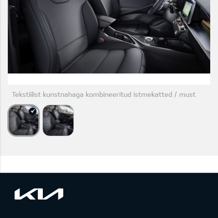
Tekstiilist kunstnahaga kombineeritud istmekatted / must