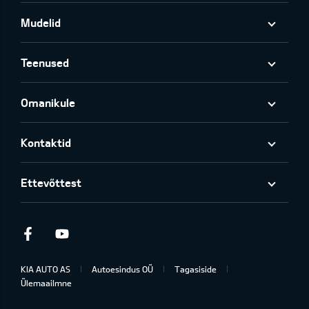
Mudelid
Teenused
Omanikule
Kontaktid
Ettevõttest
Facebook
Youtube
KIA AUTO AS
Autoesindus OÜ
Tagasiside
Ülemaailmne