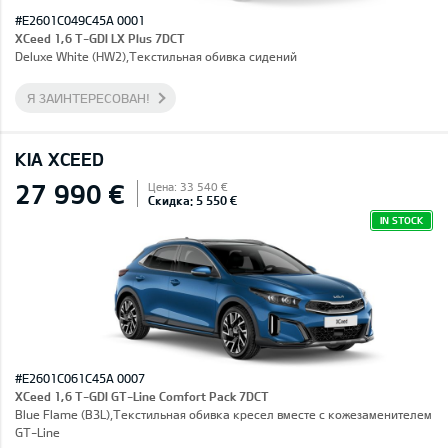
#E2601C049C45A 0001
XCeed 1,6 T-GDI LX Plus 7DCT
Deluxe White (HW2),Текстильная обивка сидений
Я ЗАИНТЕРЕСОВАН!
KIA XCEED
27 990 €
Цена: 33 540 €
Скидка: 5 550 €
IN STOCK
#E2601C061C45A 0007
XCeed 1,6 T-GDI GT-Line Comfort Pack 7DCT
Blue Flame (B3L),Текстильная обивка кресел вместе с кожезаменителем
GT-Line