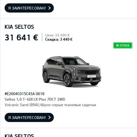
Я ЗАИНТЕРЕСОВАН!
KIA SELTOS
31 641 €
Цена: 35 090 €
Скидка: 3 449 €
IN STOCK
#E2604C015C45A 0018
Seltos 1,6 T-GDI LX Plus 7DCT 2WD
Volcanic Sand (BN4),Чёрно-серые тканевые сиденья
Я ЗАИНТЕРЕСОВАН!
KIA SELTOS