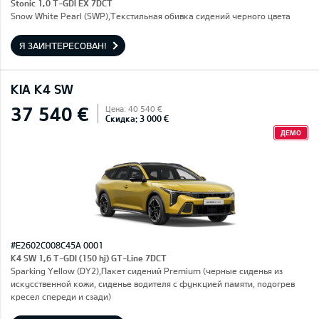
Stonic 1,0 T-GDI EX 7DCT
Snow White Pearl (SWP),Текстильная обивка сидений черного цвета
Я ЗАИНТЕРЕСОВАН!
KIA K4 SW
37 540 €
Цена: 40 540 €
Скидка: 3 000 €
ДЕМО
#E2602C008C45A 0001
K4 SW 1,6 T-GDI (150 hj) GT-Line 7DCT
Sparking Yellow (DY2),Пакет сидений Premium (черные сиденья из
искусственной кожи, сиденье водителя с функцией памяти, подогрев
кресел спереди и сзади)