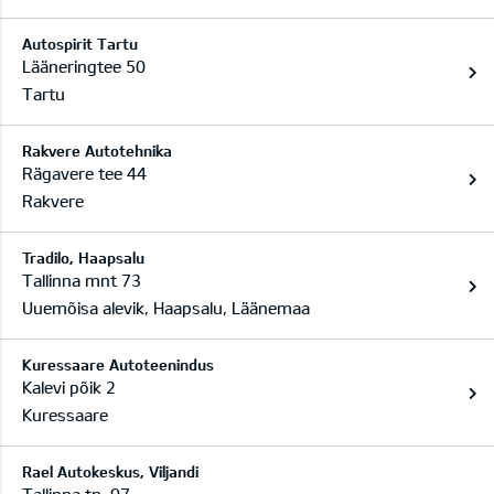
Autospirit Tartu
Lääneringtee 50
Tartu
Rakvere Autotehnika
Rägavere tee 44
Rakvere
Tradilo, Haapsalu
Tallinna mnt 73
Uuemõisa alevik, Haapsalu, Läänemaa
Kuressaare Autoteenindus
2
Kalevi põik 2
Kuressaare
Rael Autokeskus, Viljandi