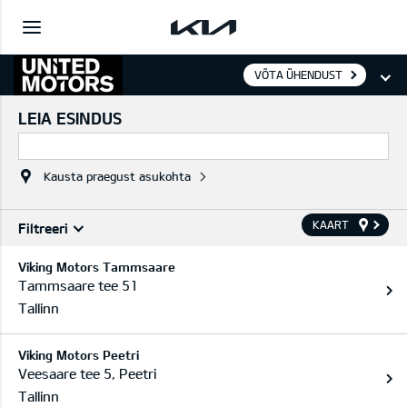
VÕTA ÜHENDUST
LEIA ESINDUS
Kausta praegust asukohta
KAART
Filtreeri
Partnerid
Viking Motors Tammsaare
Tammsaare tee 51
TEENINDUS
Tallinn
Viking Motors Peetri
Veesaare tee 5, Peetri
Tallinn