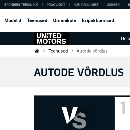
BRONEERI TEENINDUS
PROOVISÕIT
KÜSI PAKKUMIST
UUDISED
B
Mudelid
Teenused
Omanikule
Eripakkumised
Unit
Teenused
Autode võrdlus
United Motors Jõhvi
AUTODE VÕRDLUS