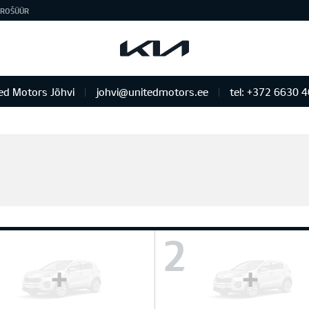
ROŠÜÜR
ed Motors Jõhvi
johvi@unitedmotors.ee
tel: +372 6630 