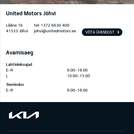
United Motors Jõhvi
Lääne 1b
tel:
+372 6630 400
41533 Jõhvi
johvi@unitedmotors.ee
VÕTA ÜHENDUST
Avamisaeg
Lahtiolekuajad
E-R
9.00-18.00
L
10.00-15.00
Teenindus
E-R
9.00-18.00