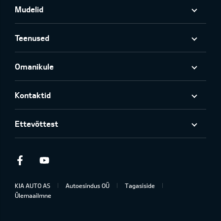
Mudelid
Teenused
Omanikule
Kontaktid
Ettevõttest
Facebook
Youtube
KIA AUTO AS
Autoesindus OÜ
Tagasiside
Ülemaailmne