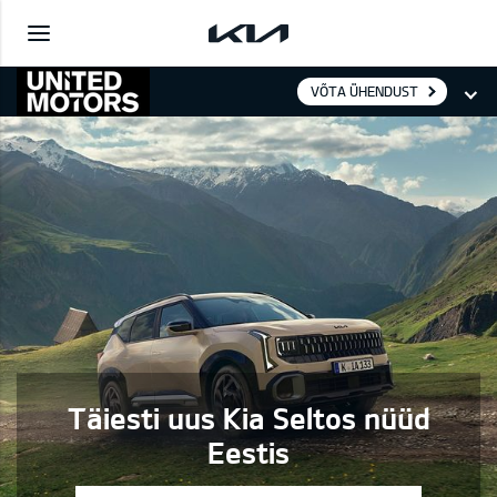
VÕTA ÜHENDUST
Täiesti uus Kia Seltos nüüd
Eestis