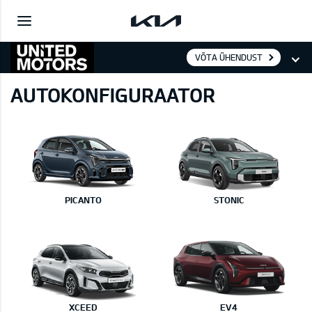
VÕTA ÜHENDUST
AUTOKONFIGURAATOR
PICANTO
STONIC
XCEED
EV4