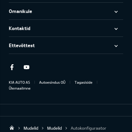
Omanikule
Kontaktid
Ettevõttest
Facebook
Youtube
KIA AUTO AS
Autoesindus OÜ
Tagasiside
Ülemaailmne
Mudelid
Mudelid
Autokonfiguraator
United Motors Jõhvi