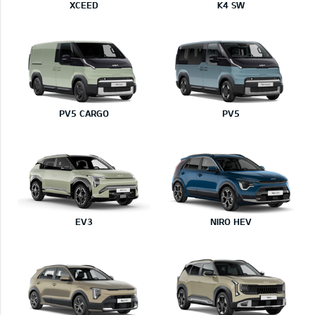
XCEED
K4 SW
PV5 CARGO
PV5
EV3
NIRO HEV