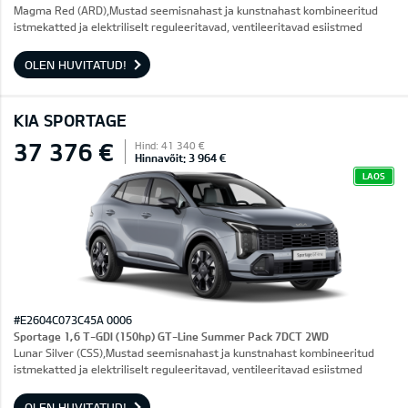
Magma Red (ARD),Mustad seemisnahast ja kunstnahast kombineeritud
istmekatted ja elektriliselt reguleeritavad, ventileeritavad esiistmed
OLEN HUVITATUD!
KIA SPORTAGE
37 376 €
Hind: 41 340 €
Hinnavõit: 3 964 €
LAOS
#E2604C073C45A 0006
Sportage 1,6 T-GDI (150hp) GT-Line Summer Pack 7DCT 2WD
Lunar Silver (CSS),Mustad seemisnahast ja kunstnahast kombineeritud
istmekatted ja elektriliselt reguleeritavad, ventileeritavad esiistmed
OLEN HUVITATUD!