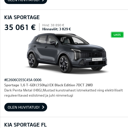
KIA SPORTAGE
35 061 €
Hind: 38 890 €
Hinnavõit: 3 829 €
LAOS
#E2606C055C45A 0006
Sportage 1,6 T-GDI (150hp) EX Black Edition 7DCT 2WD
Dark Penta Metal (H8G),Mustad kunstnahast istmekatted ning elektriliselt
reguleeritavad esiistmed ja juhi nimmetugi
OLEN HUVITATUD!
KIA SPORTAGE FL