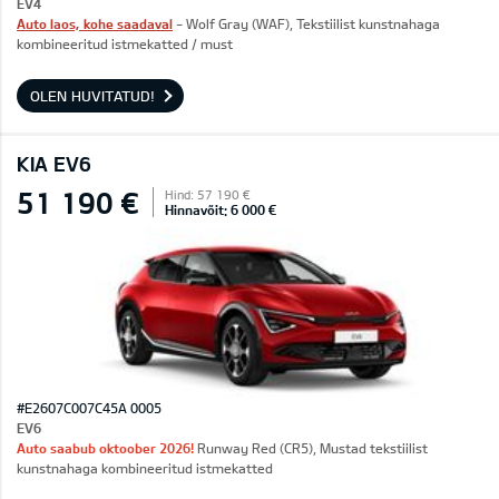
EV4
Auto laos, kohe saadaval
- Wolf Gray (WAF), Tekstiilist kunstnahaga
kombineeritud istmekatted / must
OLEN HUVITATUD!
KIA EV6
51 190 €
Hind: 57 190 €
Hinnavõit: 6 000 €
#E2607C007C45A 0005
EV6
Auto saabub oktoober 2026!
Runway Red (CR5), Mustad tekstiilist
kunstnahaga kombineeritud istmekatted