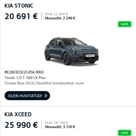
KIA STONIC
20 691 €
Hind: 22 940 €
Hinnavõit: 2 249 €
LAOS
#E2603C022C45A 0002
Stonic 1,0 T-GDI LX Plus
Smoke Blue (EU3),Tekstiilist istmekatted, must
OLEN HUVITATUD!
KIA XCEED
25 990 €
Hind: 29 140 €
Hinnavõit: 3 150 €
LAOS