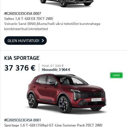
#E2605C035C45A 0007
Seltos 1,6 T-GDI EX 7DCT 2WD
Volcanic Sand (BN4),Musta/halli värvi tekstiilist kunstnahaga
kombineeritud istmekatted
OLEN HUVITATUD!
KIA SPORTAGE
37 376 €
Hind: 41 340 €
Hinnavõit: 3 964 €
LAOS
#E2605C023C45A 0001
Sportage 1,6 T-GDI (150hp) GT-Line Summer Pack 7DCT 2WD