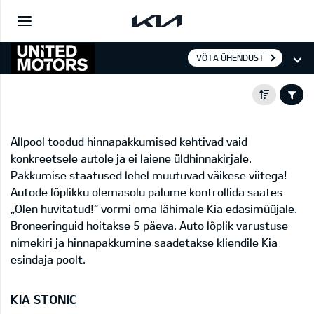
VÕTA ÜHENDUST
Allpool toodud hinnapakkumised kehtivad vaid
konkreetsele autole ja ei laiene üldhinnakirjale.
Pakkumise staatused lehel muutuvad väikese viitega!
Autode lõplikku olemasolu palume kontrollida saates
„Olen huvitatud!“ vormi oma lähimale Kia edasimüüjale.
Broneeringuid hoitakse 5 päeva. Auto lõplik varustuse
nimekiri ja hinnapakkumine saadetakse kliendile Kia
esindaja poolt.
KIA STONIC