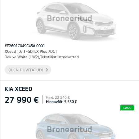
Broneeritud
#E2601C049C45A 0001
XCeed 1,6 T-GDI LX Plus 7DCT
Deluxe White (HW2),Tekstiilist istmekatted
OLEN HUVITATUD!
KIA XCEED
27 990 €
Hind: 33 540 €
Hinnavõit: 5 550 €
LAOS
Broneeritud