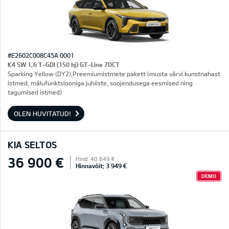
#E2602C008C45A 0001
K4 SW 1,6 T-GDI (150 hj) GT-Line 7DCT
Sparking Yellow (DY2),Preemiumistmete pakett (musta värvi kunstnahast
istmed, mälufunktsiooniga juhiiste, soojendusega eesmised ning
tagumised istmed)
OLEN HUVITATUD!
KIA SELTOS
36 900 €
Hind: 40 849 €
Hinnavõit: 3 949 €
DEMO