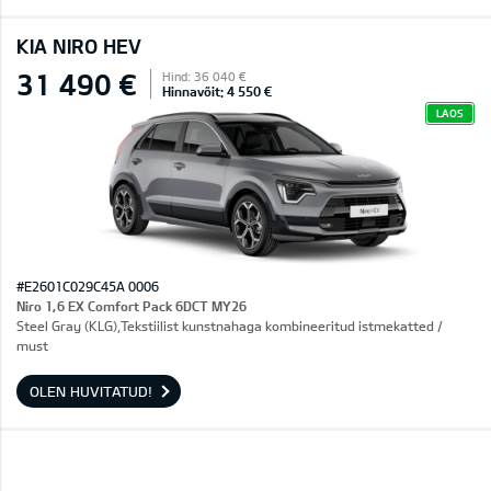
KIA NIRO HEV
31 490 €
Hind: 36 040 €
Hinnavõit: 4 550 €
LAOS
#E2601C029C45A 0006
Niro 1,6 EX Comfort Pack 6DCT MY26
Steel Gray (KLG),Tekstiilist kunstnahaga kombineeritud istmekatted /
must
OLEN HUVITATUD!