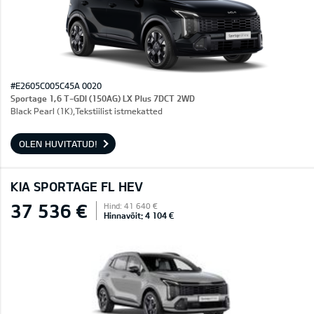
#E2605C005C45A 0020
Sportage 1,6 T-GDI (150AG) LX Plus 7DCT 2WD
Black Pearl (1K),Tekstiilist istmekatted
OLEN HUVITATUD!
KIA SPORTAGE FL HEV
37 536 €
Hind: 41 640 €
Hinnavõit: 4 104 €