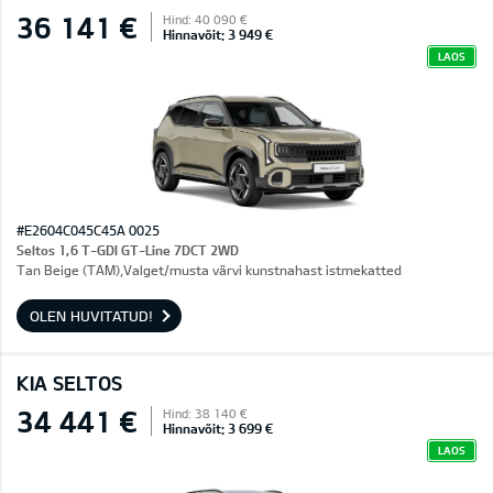
36 141 €
Hind: 40 090 €
Hinnavõit: 3 949 €
LAOS
#E2604C045C45A 0025
Seltos 1,6 T-GDI GT-Line 7DCT 2WD
Tan Beige (TAM),Valget/musta värvi kunstnahast istmekatted
OLEN HUVITATUD!
KIA SELTOS
34 441 €
Hind: 38 140 €
Hinnavõit: 3 699 €
LAOS