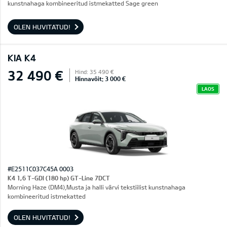
kunstnahaga kombineeritud istmekatted Sage green
OLEN HUVITATUD!
KIA K4
32 490 €
Hind: 35 490 €
Hinnavõit: 3 000 €
LAOS
#E2511C037C45A 0003
K4 1,6 T-GDI (180 hp) GT-Line 7DCT
Morning Haze (DM4),Musta ja halli värvi tekstiilist kunstnahaga
kombineeritud istmekatted
OLEN HUVITATUD!