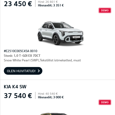
23 450 €
Hind: 26 801 €
Hinnavõit: 3 351 €
DEMO
#E2510C005C45A 0010
Stonic 1,0 T-GDI EX 7DCT
Snow White Pearl (SWP),Tekstiilist istmekatted, must
OLEN HUVITATUD!
KIA K4 SW
37 540 €
Hind: 40 540 €
Hinnavõit: 3 000 €
DEMO