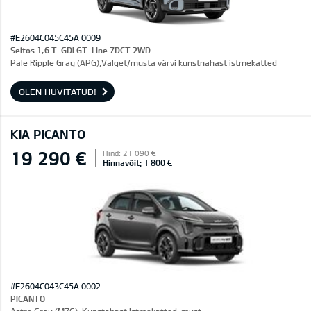
#E2604C045C45A 0009
Seltos 1,6 T-GDI GT-Line 7DCT 2WD
Pale Ripple Gray (APG),Valget/musta värvi kunstnahast istmekatted
OLEN HUVITATUD!
KIA PICANTO
19 290 €
Hind: 21 090 €
Hinnavõit: 1 800 €
#E2604C043C45A 0002
PICANTO