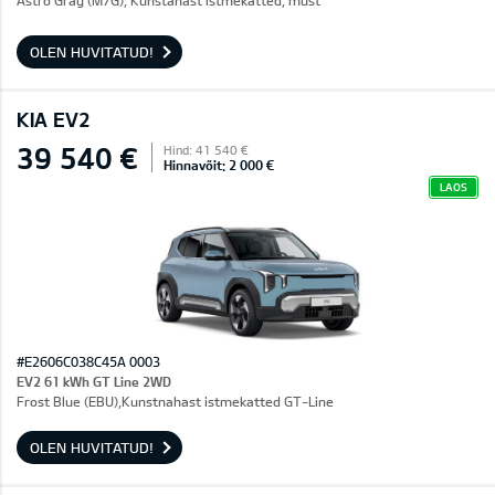
Astro Gray (M7G), Kunstahast istmekatted, must
OLEN HUVITATUD!
KIA EV2
39 540 €
Hind: 41 540 €
Hinnavõit: 2 000 €
LAOS
#E2606C038C45A 0003
EV2 61 kWh GT Line 2WD
Frost Blue (EBU),Kunstnahast istmekatted GT-Line
OLEN HUVITATUD!