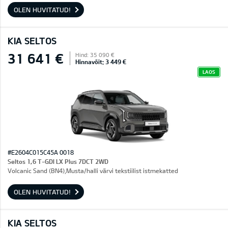
OLEN HUVITATUD!
KIA SELTOS
31 641 €
Hind: 35 090 €
Hinnavõit: 3 449 €
LAOS
#E2604C015C45A 0018
Seltos 1,6 T-GDI LX Plus 7DCT 2WD
Volcanic Sand (BN4),Musta/halli värvi tekstiilist istmekatted
OLEN HUVITATUD!
KIA SELTOS