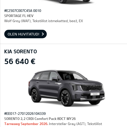
#E2507C007C45A 0010
SPORTAGE FL HEV
Wolf Grey (WAF), Tekstiilist istmekatted, beež, EX
OLEN HUVITATUD!
KIA SORENTO
56 640 €
#EE017-27012026104339
SORENTO 2,2 CRDi Comfort Pack 8DCT MY26
Tarneaeg September 2026.
Interstellar Gray (AGT), Tekstiilist