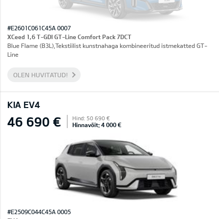
#E2601C061C45A 0007
XCeed 1,6 T-GDI GT-Line Comfort Pack 7DCT
Blue Flame (B3L),Tekstiilist kunstnahaga kombineeritud istmekatted GT-
Line
OLEN HUVITATUD!
KIA EV4
46 690 €
Hind: 50 690 €
Hinnavõit: 4 000 €
#E2509C044C45A 0005