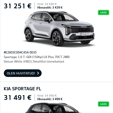
31 251 €
Hind: 34 690 €
Hinnavõit: 3 439 €
LAOS
#E2603C004C45A 0035
Sportage 1,6 T-GDI (150hp) LX Plus 7DCT 2WD
Deluxe White (HW2),Tekstiilist istmekatted
OLEN HUVITATUD!
KIA SPORTAGE FL
31 491 €
Hind: 34 990 €
Hinnavõit: 3 499 €
LAOS