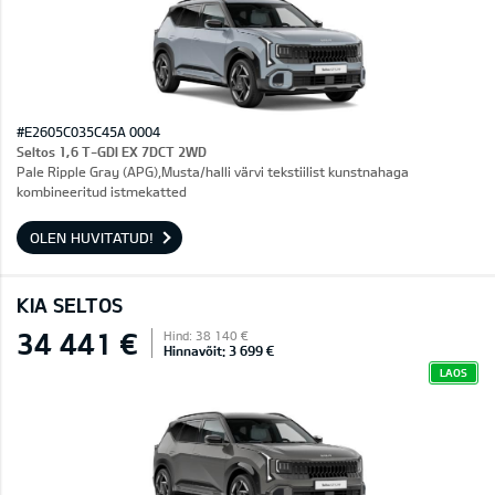
#E2605C035C45A 0004
Seltos 1,6 T-GDI EX 7DCT 2WD
Pale Ripple Gray (APG),Musta/halli värvi tekstiilist kunstnahaga
kombineeritud istmekatted
OLEN HUVITATUD!
KIA SELTOS
34 441 €
Hind: 38 140 €
Hinnavõit: 3 699 €
LAOS