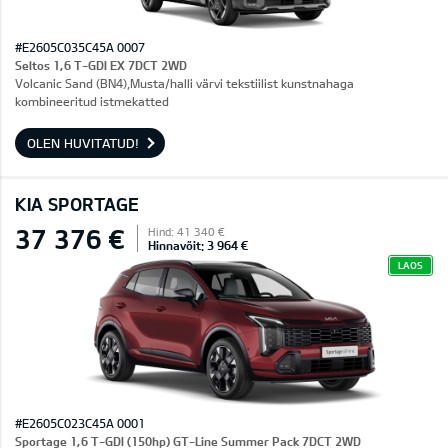
#E2605C035C45A 0007
Seltos 1,6 T-GDI EX 7DCT 2WD
Volcanic Sand (BN4),Musta/halli värvi tekstiilist kunstnahaga
kombineeritud istmekatted
OLEN HUVITATUD!
KIA SPORTAGE
37 376 €
Hind: 41 340 €
Hinnavõit: 3 964 €
LAOS
#E2605C023C45A 0001
Sportage 1,6 T-GDI (150hp) GT-Line Summer Pack 7DCT 2WD