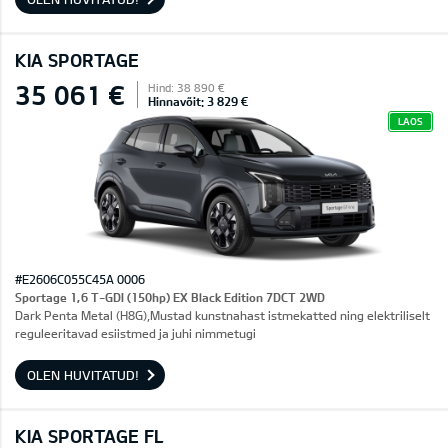
KIA SPORTAGE
35 061 €
Hind: 38 890 €
Hinnavõit: 3 829 €
LAOS
#E2606C055C45A 0006
Sportage 1,6 T-GDI (150hp) EX Black Edition 7DCT 2WD
Dark Penta Metal (H8G),Mustad kunstnahast istmekatted ning elektriliselt
reguleeritavad esiistmed ja juhi nimmetugi
OLEN HUVITATUD!
KIA SPORTAGE FL