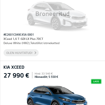
Broneeritud
#E2601C049C45A 0001
XCeed 1,6 T-GDI LX Plus 7DCT
Deluxe White (HW2),Tekstiilist istmekatted
OLEN HUVITATUD!
KIA XCEED
27 990 €
Hind: 33 540 €
Hinnavõit: 5 550 €
LAOS