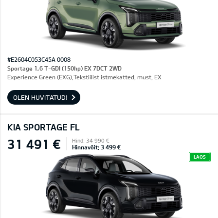
#E2604C053C45A 0008
Sportage 1,6 T-GDI (150hp) EX 7DCT 2WD
Experience Green (EXG),Tekstiilist istmekatted, must, EX
OLEN HUVITATUD!
KIA SPORTAGE FL
31 491 €
Hind: 34 990 €
Hinnavõit: 3 499 €
LAOS