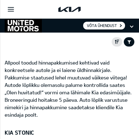
VÕTA ÜHENDUST
Allpool toodud hinnapakkumised kehtivad vaid
konkreetsele autole ja ei laiene üldhinnakirjale.
Pakkumise staatused lehel muutuvad väikese viitega!
Autode lõplikku olemasolu palume kontrollida saates
„Olen huvitatud!“ vormi oma lähimale Kia edasimüüjale.
Broneeringuid hoitakse 5 päeva. Auto lõplik varustuse
nimekiri ja hinnapakkumine saadetakse kliendile Kia
esindaja poolt.
KIA STONIC