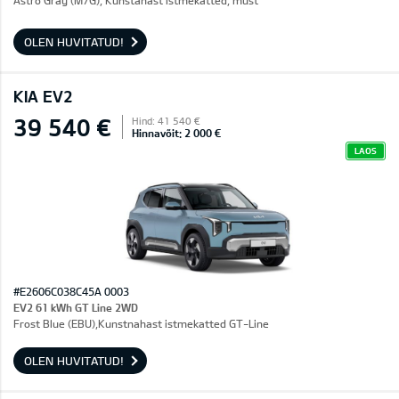
Astro Gray (M7G), Kunstahast istmekatted, must
OLEN HUVITATUD!
KIA EV2
39 540 €
Hind: 41 540 €
Hinnavõit: 2 000 €
LAOS
#E2606C038C45A 0003
EV2 61 kWh GT Line 2WD
Frost Blue (EBU),Kunstnahast istmekatted GT-Line
OLEN HUVITATUD!