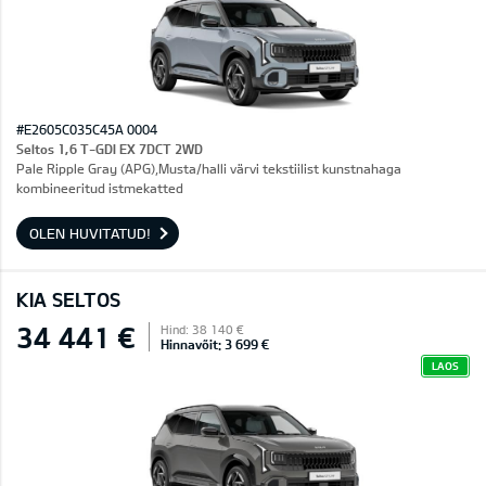
#E2605C035C45A 0004
Seltos 1,6 T-GDI EX 7DCT 2WD
Pale Ripple Gray (APG),Musta/halli värvi tekstiilist kunstnahaga
kombineeritud istmekatted
OLEN HUVITATUD!
KIA SELTOS
34 441 €
Hind: 38 140 €
Hinnavõit: 3 699 €
LAOS