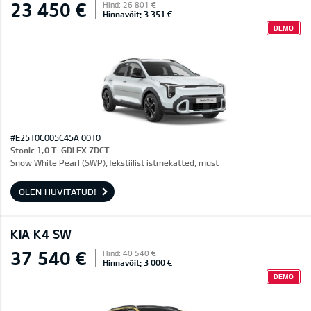
23 450 €
Hind: 26 801 €
Hinnavõit: 3 351 €
DEMO
#E2510C005C45A 0010
Stonic 1,0 T-GDI EX 7DCT
Snow White Pearl (SWP),Tekstiilist istmekatted, must
OLEN HUVITATUD!
KIA K4 SW
37 540 €
Hind: 40 540 €
Hinnavõit: 3 000 €
DEMO