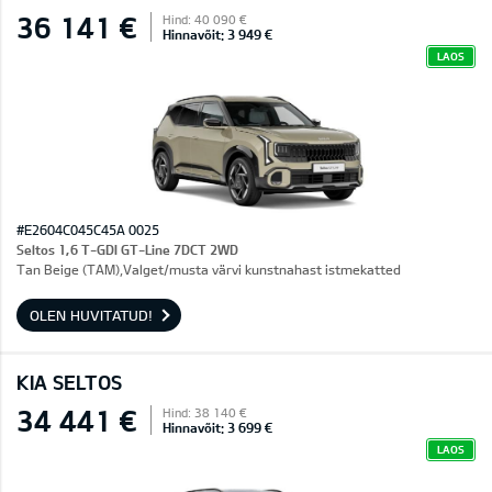
36 141 €
Hind: 40 090 €
Hinnavõit: 3 949 €
LAOS
#E2604C045C45A 0025
Seltos 1,6 T-GDI GT-Line 7DCT 2WD
Tan Beige (TAM),Valget/musta värvi kunstnahast istmekatted
OLEN HUVITATUD!
KIA SELTOS
34 441 €
Hind: 38 140 €
Hinnavõit: 3 699 €
LAOS