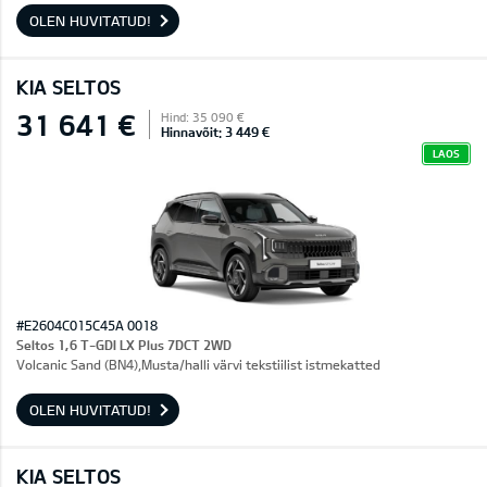
OLEN HUVITATUD!
KIA SELTOS
31 641 €
Hind: 35 090 €
Hinnavõit: 3 449 €
LAOS
#E2604C015C45A 0018
Seltos 1,6 T-GDI LX Plus 7DCT 2WD
Volcanic Sand (BN4),Musta/halli värvi tekstiilist istmekatted
OLEN HUVITATUD!
KIA SELTOS