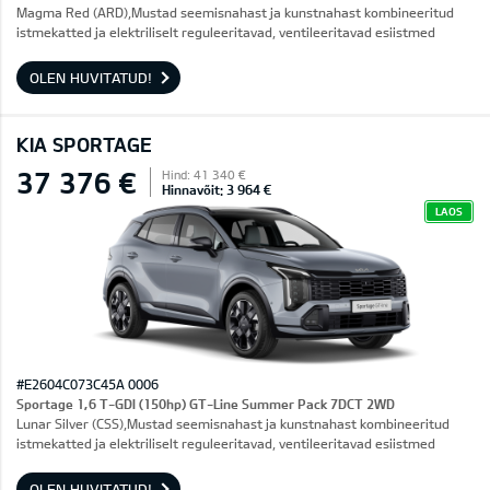
Magma Red (ARD),Mustad seemisnahast ja kunstnahast kombineeritud
istmekatted ja elektriliselt reguleeritavad, ventileeritavad esiistmed
OLEN HUVITATUD!
KIA SPORTAGE
37 376 €
Hind: 41 340 €
Hinnavõit: 3 964 €
LAOS
#E2604C073C45A 0006
Sportage 1,6 T-GDI (150hp) GT-Line Summer Pack 7DCT 2WD
Lunar Silver (CSS),Mustad seemisnahast ja kunstnahast kombineeritud
istmekatted ja elektriliselt reguleeritavad, ventileeritavad esiistmed
OLEN HUVITATUD!