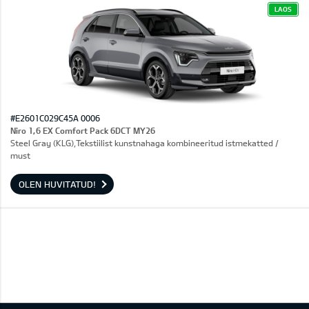
LAOS
#E2601C029C45A 0006
Niro 1,6 EX Comfort Pack 6DCT MY26
Steel Gray (KLG),Tekstiilist kunstnahaga kombineeritud istmekatted /
must
OLEN HUVITATUD!