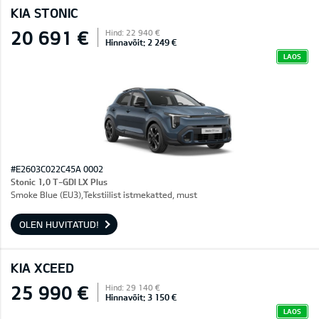
KIA STONIC
20 691 €
Hind: 22 940 €
Hinnavõit: 2 249 €
LAOS
#E2603C022C45A 0002
Stonic 1,0 T-GDI LX Plus
Smoke Blue (EU3),Tekstiilist istmekatted, must
OLEN HUVITATUD!
KIA XCEED
25 990 €
Hind: 29 140 €
Hinnavõit: 3 150 €
LAOS