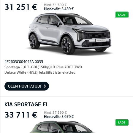
31 251 €
Hind: 34 690 €
Hinnavõit: 3 439 €
LAOS
#E2603C004C45A 0035
Sportage 1,6 T-GDI (150hp) LX Plus 7DCT 2WD
Deluxe White (HW2),Tekstiilist istmekatted
OLEN HUVITATUD!
KIA SPORTAGE FL
33 711 €
Hind: 37 390 €
Hinnavõit: 3 679 €
LAOS