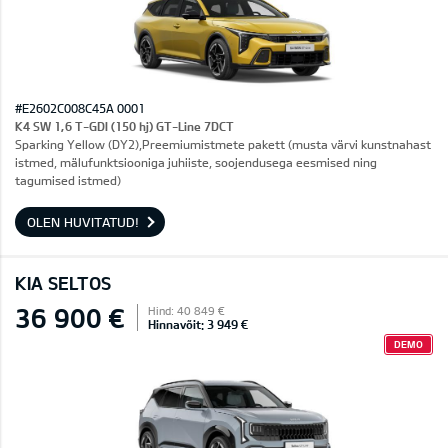
#E2602C008C45A 0001
K4 SW 1,6 T-GDI (150 hj) GT-Line 7DCT
Sparking Yellow (DY2),Preemiumistmete pakett (musta värvi kunstnahast
istmed, mälufunktsiooniga juhiiste, soojendusega eesmised ning
tagumised istmed)
OLEN HUVITATUD!
KIA SELTOS
36 900 €
Hind: 40 849 €
Hinnavõit: 3 949 €
DEMO