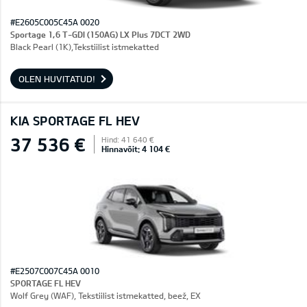
#E2605C005C45A 0020
Sportage 1,6 T-GDI (150AG) LX Plus 7DCT 2WD
Black Pearl (1K),Tekstiilist istmekatted
OLEN HUVITATUD!
KIA SPORTAGE FL HEV
37 536 €
Hind: 41 640 €
Hinnavõit: 4 104 €
#E2507C007C45A 0010
SPORTAGE FL HEV
Wolf Grey (WAF), Tekstiilist istmekatted, beež, EX