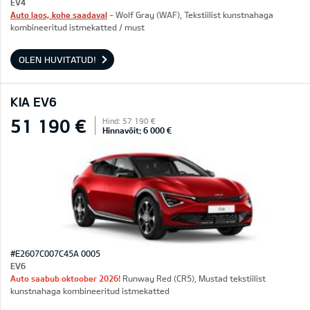
EV4
Auto laos, kohe saadaval
- Wolf Gray (WAF), Tekstiilist kunstnahaga
kombineeritud istmekatted / must
OLEN HUVITATUD!
KIA EV6
51 190 €
Hind: 57 190 €
Hinnavõit: 6 000 €
#E2607C007C45A 0005
EV6
Auto saabub oktoober 2026!
Runway Red (CR5), Mustad tekstiilist
kunstnahaga kombineeritud istmekatted