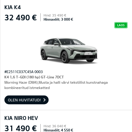
KIA K4
32 490 €
Hind: 35 490 €
Hinnavõit: 3 000 €
LAOS
#E2511C037C45A 0003
K4 1,6 T-GDI (180 hp) GT-Line 7DCT
Morning Haze (DM4),Musta ja halli värvi tekstiilist kunstnahaga
kombineeritud istmekatted
OLEN HUVITATUD!
KIA NIRO HEV
31 490 €
Hind: 36 040 €
Hinnavõit: 4 550 €