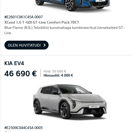
#E2601C061C45A 0007
XCeed 1,6 T-GDI GT-Line Comfort Pack 7DCT
Blue Flame (B3L),Tekstiilist kunstnahaga kombineeritud istmekatted GT-
Line
OLEN HUVITATUD!
KIA EV4
46 690 €
Hind: 50 690 €
Hinnavõit: 4 000 €
#E2509C044C45A 0005