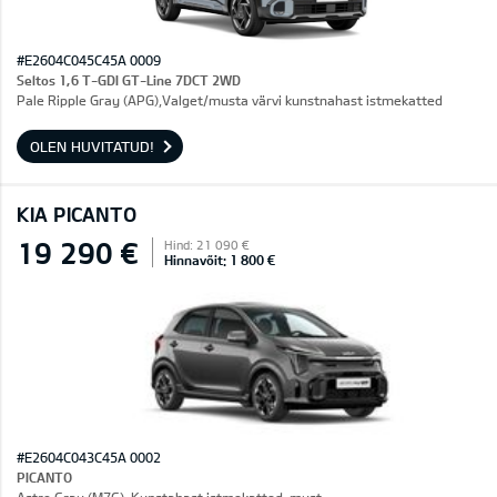
#E2604C045C45A 0009
Seltos 1,6 T-GDI GT-Line 7DCT 2WD
Pale Ripple Gray (APG),Valget/musta värvi kunstnahast istmekatted
OLEN HUVITATUD!
KIA PICANTO
19 290 €
Hind: 21 090 €
Hinnavõit: 1 800 €
#E2604C043C45A 0002
PICANTO