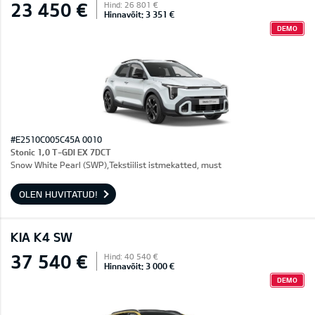
23 450 €
Hind: 26 801 €
Hinnavõit: 3 351 €
DEMO
#E2510C005C45A 0010
Stonic 1,0 T-GDI EX 7DCT
Snow White Pearl (SWP),Tekstiilist istmekatted, must
OLEN HUVITATUD!
KIA K4 SW
37 540 €
Hind: 40 540 €
Hinnavõit: 3 000 €
DEMO