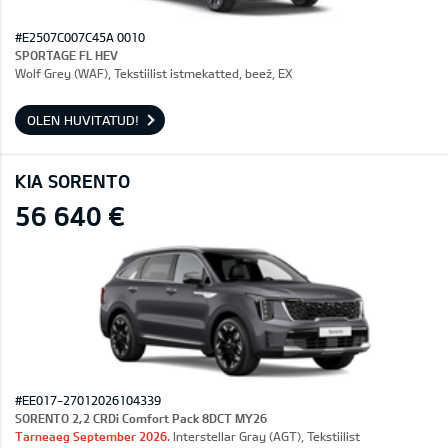
#E2507C007C45A 0010
SPORTAGE FL HEV
Wolf Grey (WAF), Tekstiilist istmekatted, beež, EX
OLEN HUVITATUD!
KIA SORENTO
56 640 €
#EE017-27012026104339
SORENTO 2,2 CRDi Comfort Pack 8DCT MY26
Tarneaeg September 2026.
Interstellar Gray (AGT), Tekstiilist