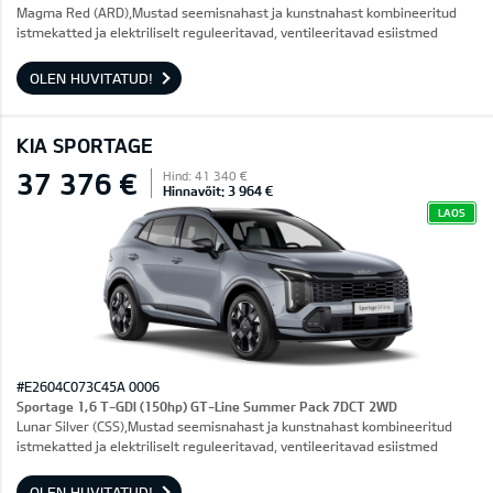
Magma Red (ARD),Mustad seemisnahast ja kunstnahast kombineeritud
istmekatted ja elektriliselt reguleeritavad, ventileeritavad esiistmed
OLEN HUVITATUD!
KIA SPORTAGE
37 376 €
Hind: 41 340 €
Hinnavõit: 3 964 €
LAOS
#E2604C073C45A 0006
Sportage 1,6 T-GDI (150hp) GT-Line Summer Pack 7DCT 2WD
Lunar Silver (CSS),Mustad seemisnahast ja kunstnahast kombineeritud
istmekatted ja elektriliselt reguleeritavad, ventileeritavad esiistmed
OLEN HUVITATUD!