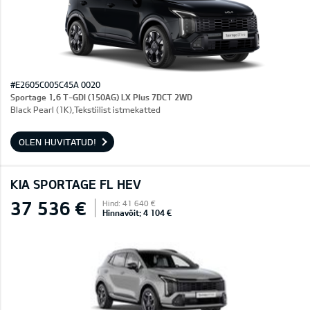
#E2605C005C45A 0020
Sportage 1,6 T-GDI (150AG) LX Plus 7DCT 2WD
Black Pearl (1K),Tekstiilist istmekatted
OLEN HUVITATUD!
KIA SPORTAGE FL HEV
37 536 €
Hind: 41 640 €
Hinnavõit: 4 104 €