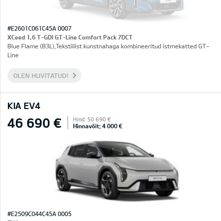
#E2601C061C45A 0007
XCeed 1,6 T-GDI GT-Line Comfort Pack 7DCT
Blue Flame (B3L),Tekstiilist kunstnahaga kombineeritud istmekatted GT-
Line
OLEN HUVITATUD!
KIA EV4
46 690 €
Hind: 50 690 €
Hinnavõit: 4 000 €
#E2509C044C45A 0005