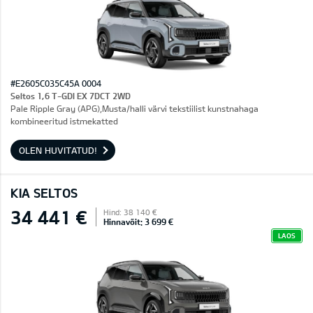
#E2605C035C45A 0004
Seltos 1,6 T-GDI EX 7DCT 2WD
Pale Ripple Gray (APG),Musta/halli värvi tekstiilist kunstnahaga
kombineeritud istmekatted
OLEN HUVITATUD!
KIA SELTOS
34 441 €
Hind: 38 140 €
Hinnavõit: 3 699 €
LAOS