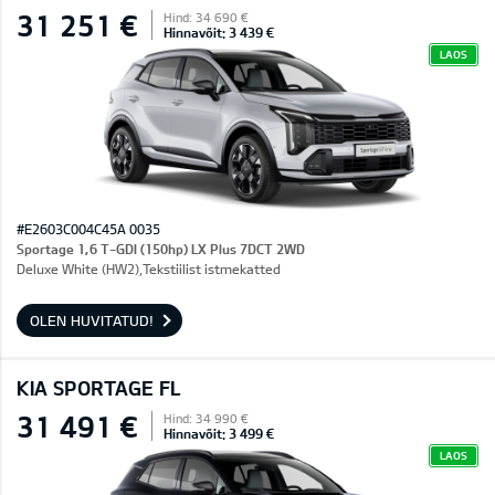
31 251 €
Hind: 34 690 €
Hinnavõit: 3 439 €
LAOS
#E2603C004C45A 0035
Sportage 1,6 T-GDI (150hp) LX Plus 7DCT 2WD
Deluxe White (HW2),Tekstiilist istmekatted
OLEN HUVITATUD!
KIA SPORTAGE FL
31 491 €
Hind: 34 990 €
Hinnavõit: 3 499 €
LAOS