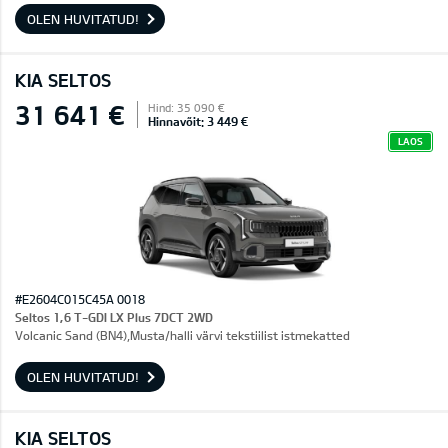
OLEN HUVITATUD!
KIA SELTOS
31 641 €
Hind: 35 090 €
Hinnavõit: 3 449 €
LAOS
#E2604C015C45A 0018
Seltos 1,6 T-GDI LX Plus 7DCT 2WD
Volcanic Sand (BN4),Musta/halli värvi tekstiilist istmekatted
OLEN HUVITATUD!
KIA SELTOS