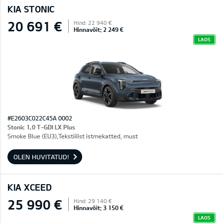
KIA STONIC
20 691 €
Hind: 22 940 €
Hinnavõit: 2 249 €
LAOS
#E2603C022C45A 0002
Stonic 1,0 T-GDI LX Plus
Smoke Blue (EU3),Tekstiilist istmekatted, must
OLEN HUVITATUD!
KIA XCEED
25 990 €
Hind: 29 140 €
Hinnavõit: 3 150 €
LAOS