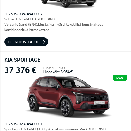
#E2605C035C45A 0007
Seltos 1,6 T-GDI EX 7DCT 2WD
Volcanic Sand (BN4),Musta/halli värvi tekstiilist kunstnahaga
kombineeritud istmekatted
OLEN HUVITATUD!
KIA SPORTAGE
37 376 €
Hind: 41 340 €
Hinnavõit: 3 964 €
LAOS
#E2605C023C45A 0001
Sportage 1,6 T-GDI (150hp) GT-Line Summer Pack 7DCT 2WD