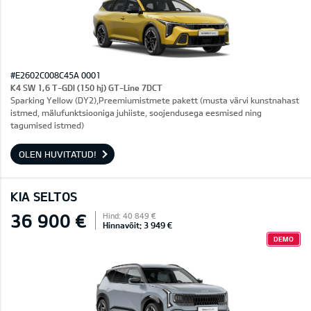
#E2602C008C45A 0001
K4 SW 1,6 T-GDI (150 hj) GT-Line 7DCT
Sparking Yellow (DY2),Preemiumistmete pakett (musta värvi kunstnahast
istmed, mälufunktsiooniga juhiiste, soojendusega eesmised ning
tagumised istmed)
OLEN HUVITATUD!
KIA SELTOS
36 900 €
Hind: 40 849 €
Hinnavõit: 3 949 €
DEMO