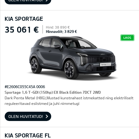
KIA SPORTAGE
35 061 €
Hind: 38 890 €
Hinnavõit: 3 829 €
LAOS
#E2606C055C45A 0006
Sportage 1,6 T-GDI (150hp) EX Black Edition 7DCT 2WD
Dark Penta Metal (H8G),Mustad kunstnahast istmekatted ning elektriliselt
reguleeritavad esiistmed ja juhi nimmetugi
OLEN HUVITATUD!
KIA SPORTAGE FL