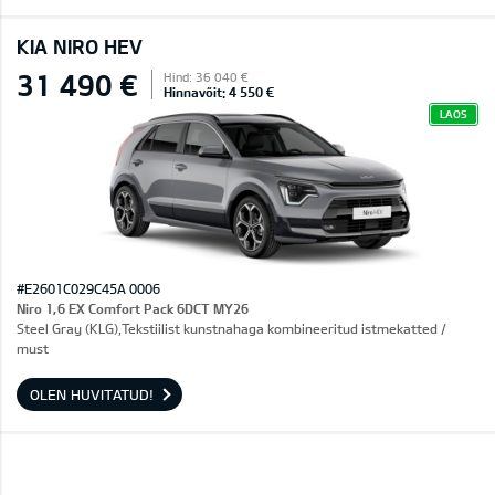
KIA NIRO HEV
31 490 €
Hind: 36 040 €
Hinnavõit: 4 550 €
LAOS
#E2601C029C45A 0006
Niro 1,6 EX Comfort Pack 6DCT MY26
Steel Gray (KLG),Tekstiilist kunstnahaga kombineeritud istmekatted /
must
OLEN HUVITATUD!