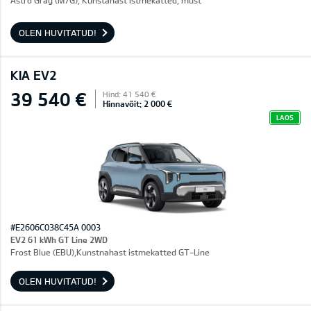
Astro Gray (M7G), Kunstahast istmekatted, must
OLEN HUVITATUD!
KIA EV2
39 540 €
Hind: 41 540 €
Hinnavõit: 2 000 €
LAOS
#E2606C038C45A 0003
EV2 61 kWh GT Line 2WD
Frost Blue (EBU),Kunstnahast istmekatted GT-Line
OLEN HUVITATUD!