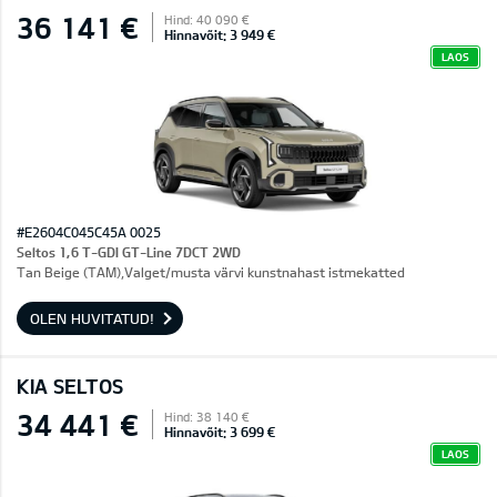
36 141 €
Hind: 40 090 €
Hinnavõit: 3 949 €
LAOS
#E2604C045C45A 0025
Seltos 1,6 T-GDI GT-Line 7DCT 2WD
Tan Beige (TAM),Valget/musta värvi kunstnahast istmekatted
OLEN HUVITATUD!
KIA SELTOS
34 441 €
Hind: 38 140 €
Hinnavõit: 3 699 €
LAOS