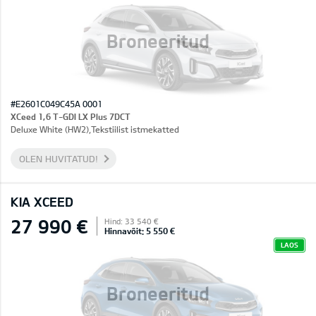
Broneeritud
#E2601C049C45A 0001
XCeed 1,6 T-GDI LX Plus 7DCT
Deluxe White (HW2),Tekstiilist istmekatted
OLEN HUVITATUD!
KIA XCEED
27 990 €
Hind: 33 540 €
Hinnavõit: 5 550 €
LAOS
Broneeritud