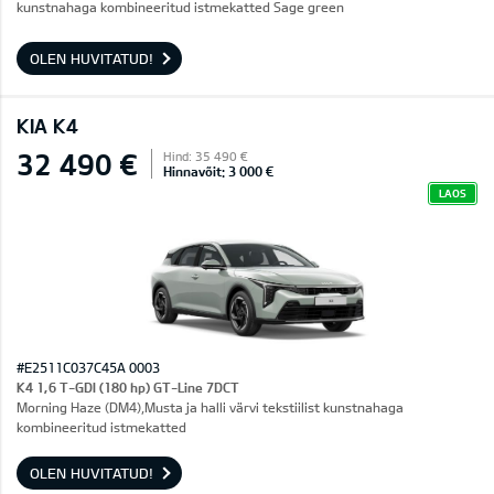
kunstnahaga kombineeritud istmekatted Sage green
OLEN HUVITATUD!
KIA K4
32 490 €
Hind: 35 490 €
Hinnavõit: 3 000 €
LAOS
#E2511C037C45A 0003
K4 1,6 T-GDI (180 hp) GT-Line 7DCT
Morning Haze (DM4),Musta ja halli värvi tekstiilist kunstnahaga
kombineeritud istmekatted
OLEN HUVITATUD!