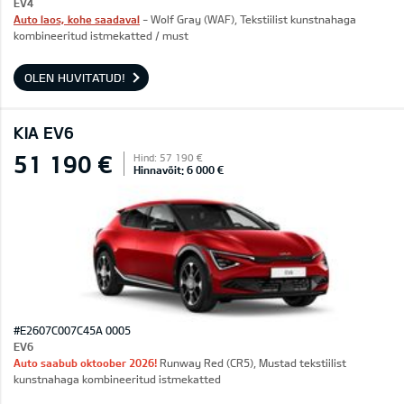
EV4
Auto laos, kohe saadaval
- Wolf Gray (WAF), Tekstiilist kunstnahaga
kombineeritud istmekatted / must
OLEN HUVITATUD!
KIA EV6
51 190 €
Hind: 57 190 €
Hinnavõit: 6 000 €
#E2607C007C45A 0005
EV6
Auto saabub oktoober 2026!
Runway Red (CR5), Mustad tekstiilist
kunstnahaga kombineeritud istmekatted