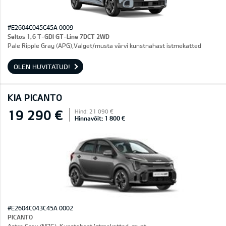
#E2604C045C45A 0009
Seltos 1,6 T-GDI GT-Line 7DCT 2WD
Pale Ripple Gray (APG),Valget/musta värvi kunstnahast istmekatted
OLEN HUVITATUD!
KIA PICANTO
19 290 €
Hind: 21 090 €
Hinnavõit: 1 800 €
#E2604C043C45A 0002
PICANTO