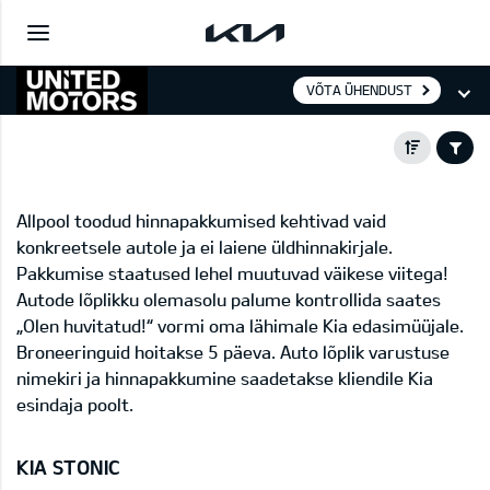
VÕTA ÜHENDUST
Allpool toodud hinnapakkumised kehtivad vaid
konkreetsele autole ja ei laiene üldhinnakirjale.
Pakkumise staatused lehel muutuvad väikese viitega!
Autode lõplikku olemasolu palume kontrollida saates
„Olen huvitatud!“ vormi oma lähimale Kia edasimüüjale.
Broneeringuid hoitakse 5 päeva. Auto lõplik varustuse
nimekiri ja hinnapakkumine saadetakse kliendile Kia
esindaja poolt.
KIA STONIC