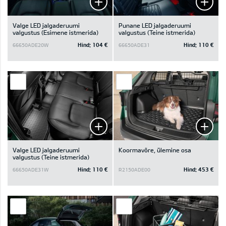
Valge LED jalgaderuumi
Punane LED jalgaderuumi
valgustus (Esimene istmerida)
valgustus (Teine istmerida)
Hind:
104 €
Hind:
110 €
66650ADE20W
66650ADE31
Valge LED jalgaderuumi
Koormavõre, ülemine osa
valgustus (Teine istmerida)
Hind:
110 €
Hind:
453 €
66650ADE31W
R2150ADE00