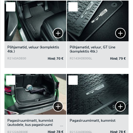
Põhjamatid, veluur (komplektis
Põhjamatid, veluur, GT Line
4tk.)
(komplektis 4tk.)
Hind:
70 €
Hind:
79 €
R2143ADE00
R2143ADE00GL
Pagasiruumimatt, kummist
Pagasiruumimatt, kummist
(autodele, kus pagasiruumi
põhjakatte all on panipaik)
Hind:
78 €
Hind:
78 €
R2122ADE00E
R2122ADE00GL