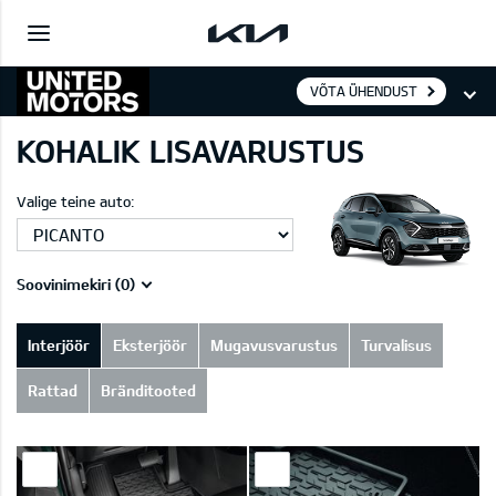
VÕTA ÜHENDUST
KOHALIK LISAVARUSTUS
Valige teine auto:
Soovinimekiri (
0
)
Interjöör
Eksterjöör
Mugavusvarustus
Turvalisus
Rattad
Bränditooted