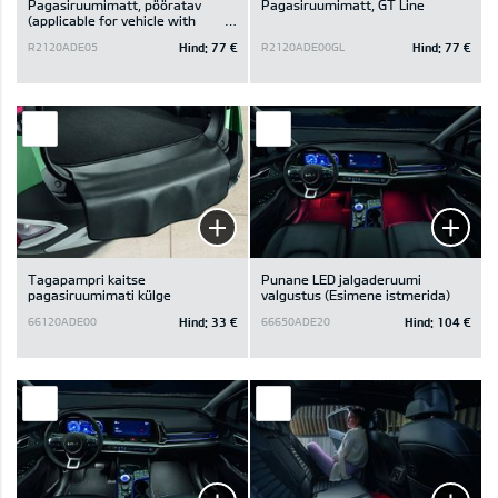
Pagasiruumimatt, pööratav
Pagasiruumimatt, GT Line
(applicable for vehicle with
subwoofer)
Hind:
77 €
Hind:
77 €
R2120ADE05
R2120ADE00GL
Tagapampri kaitse
Punane LED jalgaderuumi
pagasiruumimati külge
valgustus (Esimene istmerida)
Hind:
33 €
Hind:
104 €
66120ADE00
66650ADE20