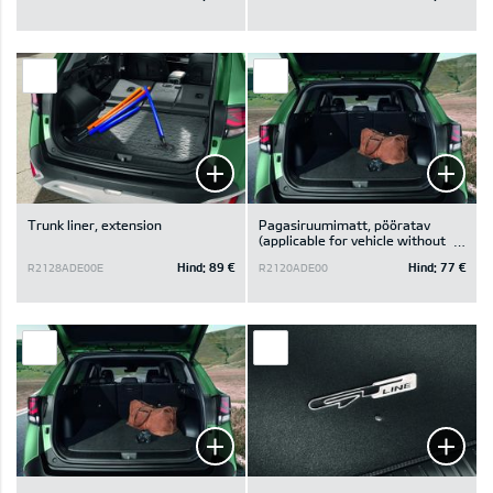
Trunk liner, extension
Pagasiruumimatt, pööratav
(applicable for vehicle without
subwoofer)
Hind:
89 €
Hind:
77 €
R2128ADE00E
R2120ADE00