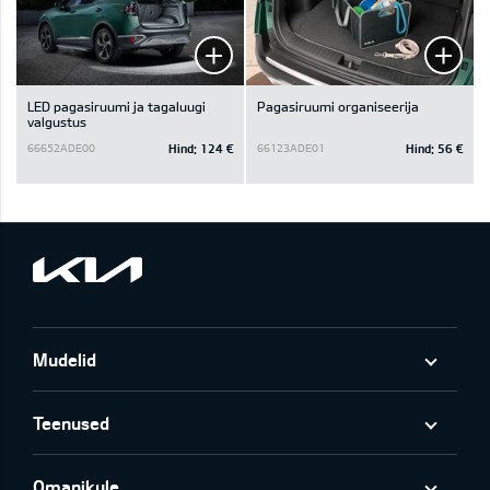
LED pagasiruumi ja tagaluugi
Pagasiruumi organiseerija
valgustus
Hind:
124 €
Hind:
56 €
66652ADE00
66123ADE01
Mudelid
Teenused
Omanikule