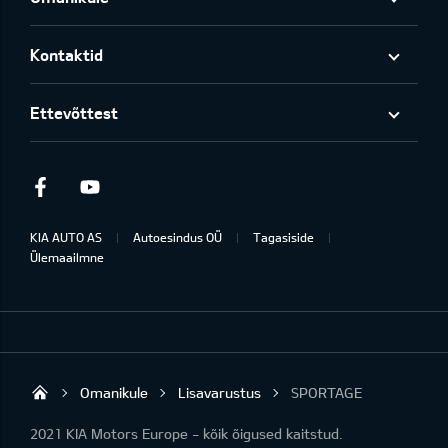
Kontaktid
Ettevõttest
Facebook
Youtube
KIA AUTO AS
Autoesindus OÜ
Tagasiside
Ülemaailmne
Omanikule
Lisavarustus
SPORTAGE
United Motors Jõhvi
2021 KIA Motors Europe - kõik õigused kaitstud.