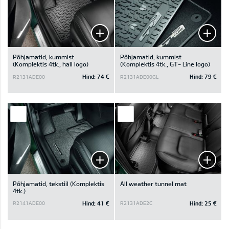
Põhjamatid, kummist
Põhjamatid, kummist
(Komplektis 4tk., hall logo)
(Komplektis 4tk., GT- Line logo)
Hind:
74 €
Hind:
79 €
R2131ADE00
R2131ADE00GL
Põhjamatid, tekstiil (Komplektis
All weather tunnel mat
4tk.)
Hind:
41 €
Hind:
25 €
R2141ADE00
R2131ADE2C