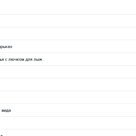
ырьках
ья с лючком для лыж
 вида
ма