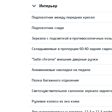
Интерьер
Подлокотник между передних кресел
Подлокотник сзади
Зеркала с подсветкой в противосолнечных коз
Складываемые в пропорции 60:40 задние сиден
"Satin chrome" внешние дверные ручки
Aлюминиевые накладки на педали
Полка багажного отделения
Светочувствительное салонное зеркало заднего
Рулевое колесо из эко кожи
Два интегрированных дисплея: 12,3 и 12,3 дюй