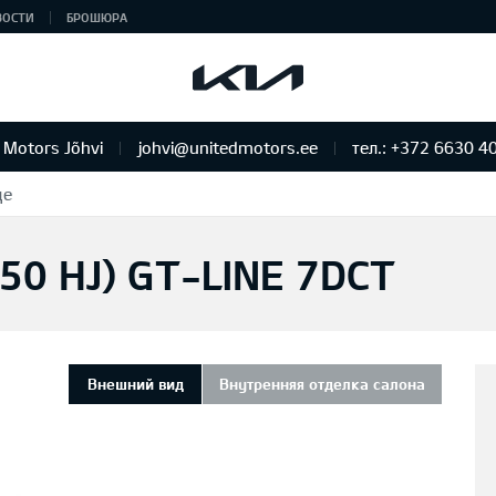
ВОСТИ
БРОШЮРА
 Motors Jõhvi
johvi@unitedmotors.ee
тел.: +372 6630 4
де
150 HJ) GT-LINE 7DCT
Внешний вид
Внутренняя отделка салона