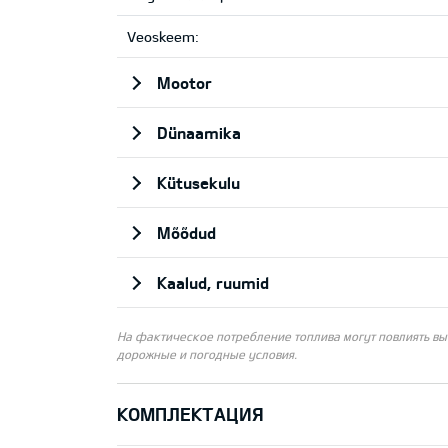
Veoskeem:
Mootor
Dünaamika
Kütusekulu
Mõõdud
Kaalud, ruumid
На фактическое потребление топлива могут повлиять выб
дорожные и погодные условия.
КОМПЛЕКТАЦИЯ