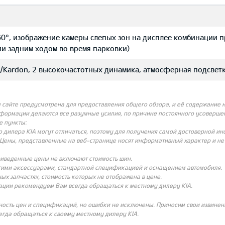
60°, изображение камеры слепых зон на дисплее комбинации 
и задним ходом во время парковки)
Kardon, 2 высокочастотных динамика, атмосферная подсветк
айте предусмотрена для предоставления общего обзора, и её содержание не
нформации делаются все разумные усилия, по причине постоянного усовершен
е пункты:
о дилера KIA могут отличаться, поэтому для получения самой достоверной и
Цены, представленные на веб-странице носят информативный характер и не с
риведенные цены не включают стоимость шин.
угими аксессуарами, стандартной спецификацией и оснащением автомобиля.
ых запчастях, стоимость которых не отображена в цене.
ации рекомендуем Вам всегда обращаться к местному дилеру KIA.
ность цен и спецификаций, но ошибки не исключены. Приносим свои извинени
гда обращаться к своему местному дилеру KIA.