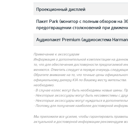
Проекционный дисплей
Пакет Park (монитор с полным обзором на 3
предотвращении столкновений при движени
Аудиопакет Premium (аудиосистема Harman/
Примечание к аксессуарам
Информация о дополнительной комплектации на данном с
то, что для обеспечения достоверности предлагаемой и
меняются. Отметить следует в первую очередь следующи
Обратите внимание на то, что точные цены официальног
официальному дилеру KIA по Вашему месту жительства. 
необходимо.
· В случае колес могут быть необходимы новые шины. П
· Некоторые аксессуары могут быть несовместимы с др
· Некоторые аксессуары могут нуждаться в дополнительн
· Поэтому для получения наиболее достоверной информ
Мы приложили все усилия, чтобы гарантировать правиль
актуальной и достоверной информации рекомендуем все