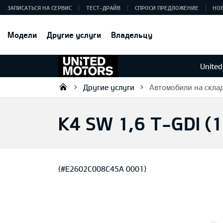
ЗАПИСАТЬСЯ НА СЕРВИС
ТЕСТ-ДРАЙВ
СПРОСИ ПРЕДЛОЖЕНИЕ
НО
Модели
Другие услуги
Владельцу
United
Другие услуги
Автомобили на скла
KIA DEALER MOTORS AS
K4 SW 1,6 T-GDI (
(#E2602C008C45A 0001)