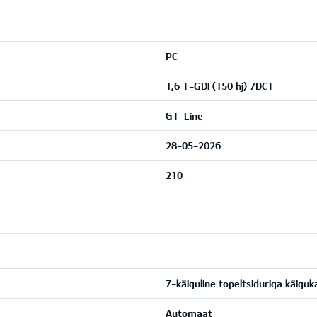
PC
1,6 T-GDI (150 hj) 7DCT
GT-Line
28-05-2026
210
7-käiguline topeltsiduriga käiguk
Automaat