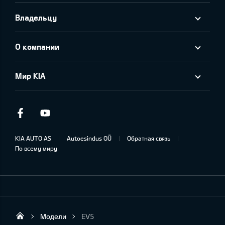
Владельцу
О компании
Мир KIA
Facebook
Youtube
KIA AUTO AS
Autoesindus OÜ
Обратная связь
По всему миру
Модели
EV5
KIA DEALER MOTORS AS