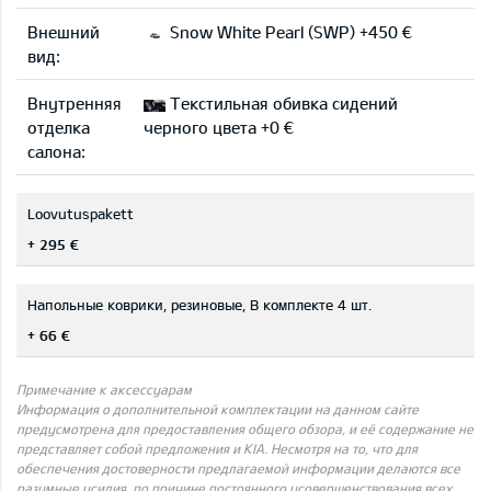
Внешний
Snow White Pearl (SWP) +450 €
вид:
Внутренняя
Текстильная обивка сидений
отделка
черного цвета +0 €
салона:
Loovutuspakett
+ 295 €
Напольные коврики, резиновые, В комплекте 4 шт.
+ 66 €
Примечание к аксессуарам
Информация о дополнительной комплектации на данном сайте
предусмотрена для предоставления общего обзора, и её содержание не
представляет собой предложения и KIA. Несмотря на то, что для
обеспечения достоверности предлагаемой информации делаются все
разумные усилия, по причине постоянного усовершенствования всех