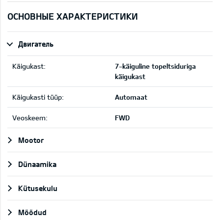
ОСНОВНЫЕ ХАРАКТЕРИСТИКИ
Двигатель
Käigukast:
7-käiguline topeltsiduriga
käigukast
Käigukasti tüüp:
Automaat
Veoskeem:
FWD
Mootor
Dünaamika
Kütusekulu
Mõõdud