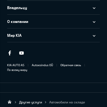
Владельцу
О компании
Мир KIA
Facebook
Youtube
KIA AUTO AS
Autoesindus OÜ
Обратная связь
По всему миру
Другие услуги
Автомобили на складе
KIA DEALER MOTORS AS