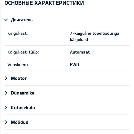
ОСНОВНЫЕ ХАРАКТЕРИСТИКИ
Двигатель
Käigukast:
7-käiguline topeltsiduriga
käigukast
Käigukasti tüüp:
Automaat
Veoskeem:
FWD
Mootor
Dünaamika
Kütusekulu
Mõõdud