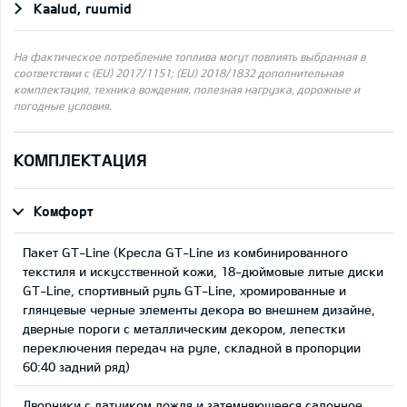
Kaalud, ruumid
На фактическое потребление топлива могут повлиять выбранная в
соответствии с (EU) 2017/1151; (EU) 2018/1832 дополнительная
комплектация, техника вождения, полезная нагрузка, дорожные и
погодные условия.
КОМПЛЕКТАЦИЯ
Комфорт
Пакет GT-Line (Кресла GT-Line из комбинированного
текстиля и искусственной кожи, 18-дюймовые литые диски
GT-Line, спортивный руль GT-Line, хромированные и
глянцевые черные элементы декора во внешнем дизайне,
дверные пороги с металлическим декором, лепестки
переключения передач на руле, складной в пропорции
60:40 задний ряд)
Дворники с датчиком дождя и затемняющееся салонное