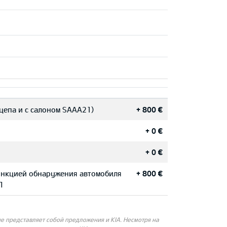
цепа и с салоном SAAA21)
+ 800 €
+ 0 €
+ 0 €
ункцией обнаружения автомобиля
+ 800 €
П
 представляет собой предложения и KIA. Несмотря на