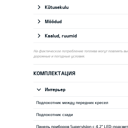
Kütusekulu
Mõõdud
Kaalud, ruumid
На фактическое потребление топлива могут повлиять выб
дорожные и погодные условия.
КОМПЛЕКТАЦИЯ
Интерьер
Подлокотник между передних кресел
Подлокотник сзади
Панель приборов Supervision c 4.2" LED-подсве