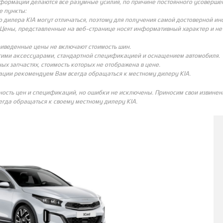
нформации делаются все разумные усилия, по причине постоянного усовершен
е пункты:
о дилера KIA могут отличаться, поэтому для получения самой достоверной и
Цены, представленные на веб-странице носят информативный характер и не с
риведенные цены не включают стоимость шин.
угими аксессуарами, стандартной спецификацией и оснащением автомобиля.
ых запчастях, стоимость которых не отображена в цене.
ации рекомендуем Вам всегда обращаться к местному дилеру KIA.
ность цен и спецификаций, но ошибки не исключены. Приносим свои извинени
гда обращаться к своему местному дилеру KIA.