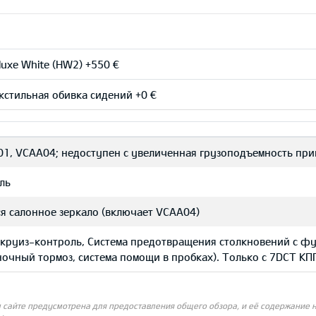
uxe White (HW2) +550 €
стильная обивка сидений +0 €
01, VCAA04; недоступен с yвеличенная грузоподъемность при
ль
я салонное зеркало (включает VCAA04)
 круиз-контроль, Система предотвращения столкновений с ф
ночный тормоз, система помощи в пробках). Только с 7DCT КП
айте предусмотрена для предоставления общего обзора, и её содержание не