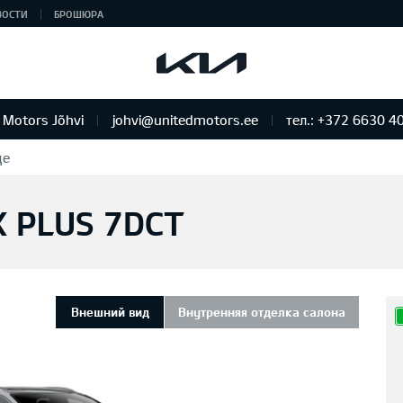
ВОСТИ
БРОШЮРА
 Motors Jõhvi
johvi@unitedmotors.ee
тел.: +372 6630 4
де
X PLUS 7DCT
Внешний вид
Внутренняя отделка салона