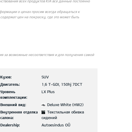
ствования всех продуктов KIA все данные постоянно
нформации о ценах просим всегда обращаться к
одержат цен на покраску, где это может быть
я за возможные несоответствия и для получения самой
Кузов:
SUV
Двигатель:
1,6 T-GDI, 150hj 7DCT
Уровень
LX Plus
комплектации:
Внешний вид:
Deluxe White (HW2)
Внутренняя отделка
Текстильная обивка
салона:
сидений
Dealership:
Autoesindus OÜ