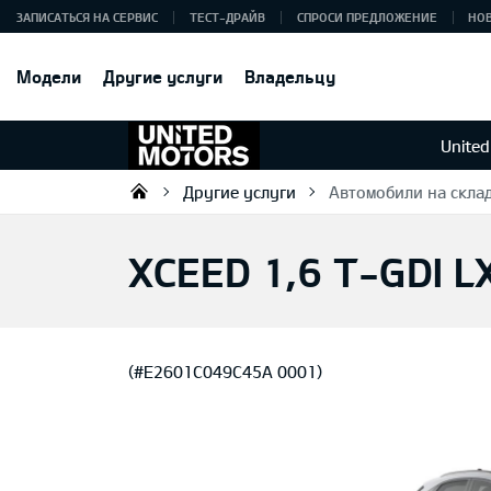
ЗАПИСАТЬСЯ НА СЕРВИС
ТЕСТ-ДРАЙВ
СПРОСИ ПРЕДЛОЖЕНИЕ
НО
Модели
Другие услуги
Владельцу
United
Другие услуги
Автомобили на скла
KIA DEALER MOTORS AS
XCEED 1,6 T-GDI L
(#E2601C049C45A 0001)