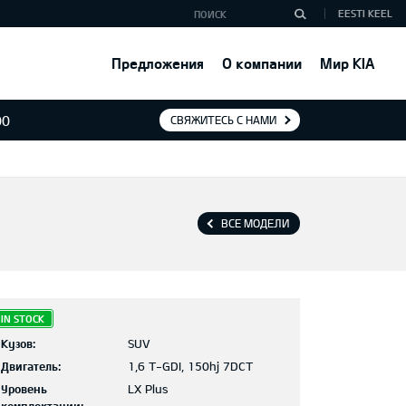
EESTI KEEL
Предложения
О компании
Мир KIA
00
СВЯЖИТЕСЬ С НАМИ
ВСЕ МОДЕЛИ
IN STOCK
Кузов:
SUV
Двигатель:
1,6 T-GDI, 150hj 7DCT
Уровень
LX Plus