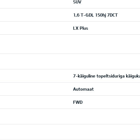
SUV
1,6 T-GDI, 150hj 7DCT
LX Plus
7-käiguline topeltsiduriga käiguk
Automaat
FWD