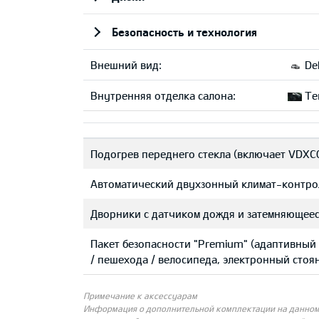
Безопасность и технология
Внешний вид:
Del
Внутренняя отделка салона:
Тек
Подогрев переднего стекла (включает VDXC
Автоматический двухзонный климат-контро
Дворники с датчиком дождя и затемняющеес
Пакет безопасности "Premium" (адаптивный
/ пешехода / велосипеда, электронный стоя
Примечание к аксессуарам
Информация о дополнительной комплектации на данном с