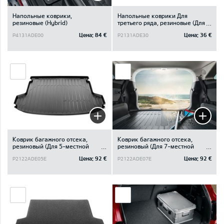
Напольные коврики,
Напольные коврики Для
резиновые (Hybrid)
третьего ряда, резиновые (Для
третьего ряда)
Цена:
84 €
Цена:
36 €
P4131ADE00
P2131ADE30
Коврик багажного отсека,
Коврик багажного отсека,
резиновый (Для 5-местной
резиновый (Для 7-местной
модели)
модели)
Цена:
92 €
Цена:
92 €
P2122ADE05E
P2122ADE07E