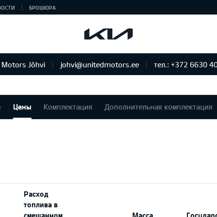
ВОСТИ
БРОШЮРА
 Motors Jõhvi
johvi@unitedmotors.ee
тел.: +372 6630 4
р
Цены
Комплектация
Дополнительная комплектация
Расход
топлива в
смешанном
Масса
Государ