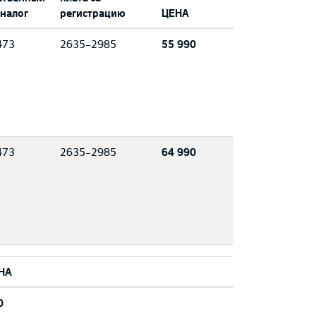
 налог
регистрацию
ЦЕНА
473
2635-2985
55 990
473
2635-2985
64 990
НА
0