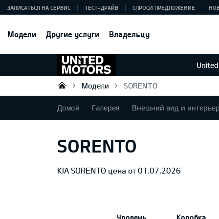
ЗАПИСАТЬСЯ НА СЕРВИС
ТЕСТ-ДРАЙВ
СПРОСИ ПРЕДЛОЖЕНИЕ
НО
Модели
Другие услуги
Владельцу
United
Модели
SORENTO
KIA DEALER MOTORS AS
Домой
Галерея
Внешний вид и интерье
SORENTO
KIA SORENTO цена от 01.07.2026
Уровень
Коробка